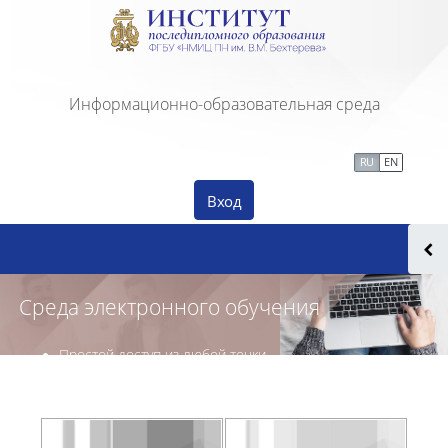
Перейти к основному содержанию
Информационно-образовательная среда
Сайт Института ПДО
Тех. поддержка
RU
EN
Вход
Среда электронного обучения
Простой доступ из любой точки
Дистанционное обучение
Контроль обучения