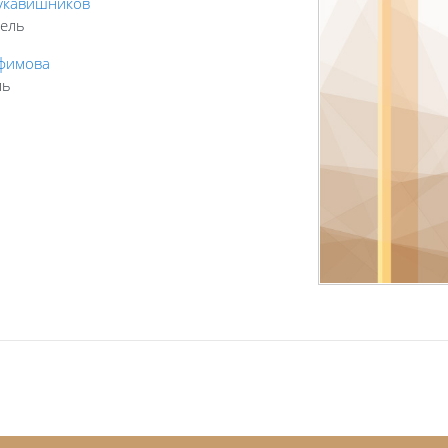
укавишников
ель
офимова
ль