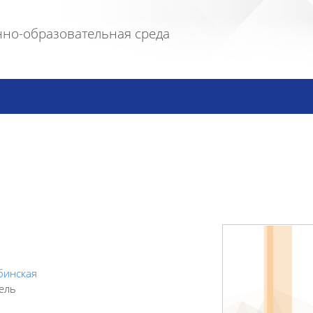
но-образовательная среда
бинская
ель