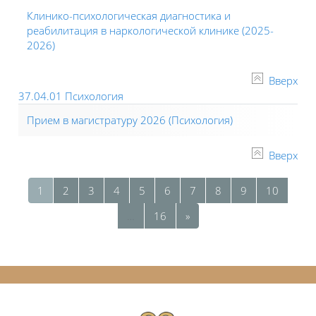
Клинико-психологическая диагностика и
реабилитация в наркологической клинике (2025-
2026)
Вверх
37.04.01 Психология
Прием в магистратуру 2026 (Психология)
Вверх
Страница 1
Страница 2
Страница 3
Страница 4
Страница 5
Страница 6
Страница 7
Страница 8
Страница 9
Страни
1
2
3
4
5
6
7
8
9
10
Страница 16
Следующая страница
…
16
»